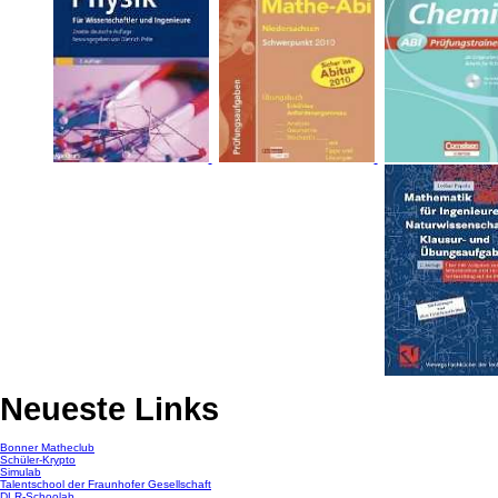
Neueste Links
Bonner Matheclub
Schüler-Krypto
Simulab
Talentschool der Fraunhofer Gesellschaft
DLR-Schoolab