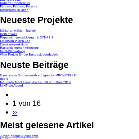
Roberta-Roboterkurs
Fördern, Fordern, Forschen
Mathematik in Bonn
Neueste Projekte
Mädchen wählen Technik
Bettermarks
Populationsentwicklung mit DYNASIS
Exkursion in den Zoo
Gewässerpraktikum
Rasterelektronenmikroskop
MINT-Webkatalog
Wlan-Projekt für die Bundesjugendspiele
Neuste Beiträge
Gymnasium Nonnenwerth erfolgreiche MINT-SCHULE
ddgfs
Informatik MINT Camp Aachen 10.-13. März 2010
MINT am Abend
1 von 16
››
Meist gelesene Artikel
Junior-Ingenieur-Akademie