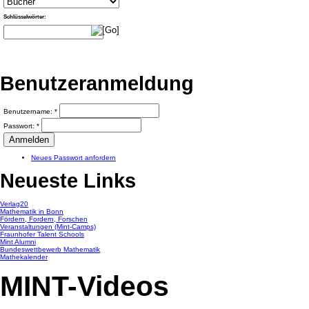
Schlüsselwörter:
Benutzeranmeldung
Benutzername:
*
Passwort:
*
Neues Passwort anfordern
Neueste Links
Verlag20
Mathematik in Bonn
Fördern, Fordern, Forschen
Veranstaltungen (Mint-Camps)
Fraunhofer Talent Schools
Mint Alumni
Bundeswettbewerb Mathematik
Mathekalender
MINT-Videos