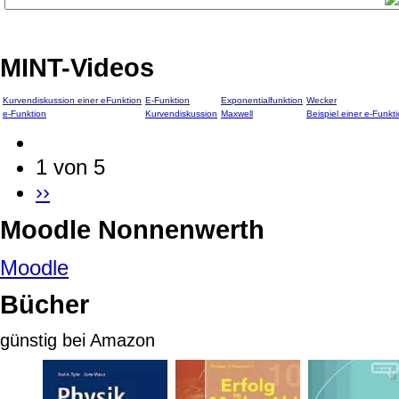
MINT-Videos
Kurvendiskussion einer eFunktion
E-Funktion
Exponentialfunktion
Wecker
e-Funktion
Kurvendiskussion
Maxwell
Beispiel einer e-Funkt
1 von 5
››
Moodle Nonnenwerth
Moodle
Bücher
günstig bei Amazon