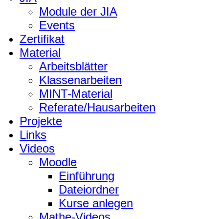
Module der JIA
Events
Zertifikat
Material
Arbeitsblätter
Klassenarbeiten
MINT-Material
Referate/Hausarbeiten
Projekte
Links
Videos
Moodle
Einführung
Dateiordner
Kurse anlegen
Mathe-Videos