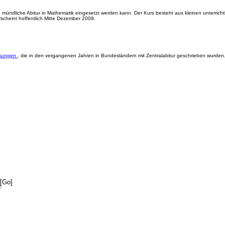
 wie mündliche Abitur in Mathematik eingesetzt werden kann. Der Kurs besteht aus kleinen unterri
rscheint hoffentlich Mitte Dezember 2009.
ösungen
, die in den vergangenen Jahren in Bundesländern mit Zentralabitur geschrieben wurden.