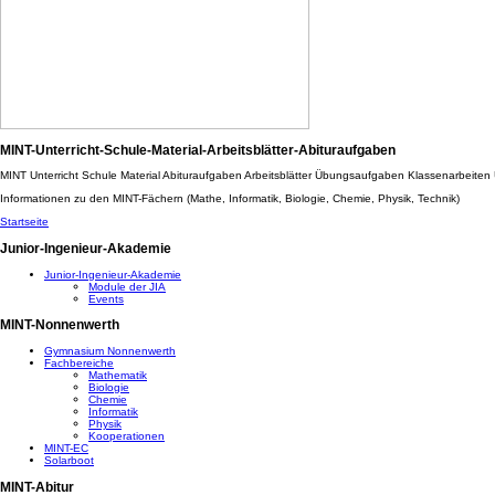
MINT-Unterricht-Schule-Material-Arbeitsblätter-Abituraufgaben
MINT Unterricht Schule Material Abituraufgaben Arbeitsblätter Übungsaufgaben Klassenarbeite
Informationen zu den MINT-Fächern (Mathe, Informatik, Biologie, Chemie, Physik, Technik)
Startseite
Junior-Ingenieur-Akademie
Junior-Ingenieur-Akademie
Module der JIA
Events
MINT-Nonnenwerth
Gymnasium Nonnenwerth
Fachbereiche
Mathematik
Biologie
Chemie
Informatik
Physik
Kooperationen
MINT-EC
Solarboot
MINT-Abitur