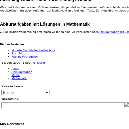
Wir entwickeln gerade einen Online-Lernkurs, der parallel zur Vorbereitung auf das schriftliche
Arbeitsblättern mit vielen Aufgaben zur Mathematik und kleineren Tests. Der Kurs über Analysis e
Abituraufgaben mit Lösungen in Mathematik
Zur optimalen Vorbereitung empfehlen wir Ihnen eine Vielzahl kostenloser
Abituraufgaben mit L
Bücher bestellen:
aktuelle Fachbücher bei buch.de
Buch24
Franzis Fachbücher
18. Juni 2009 - 14:57
|
G. Müller
Abitur
Abituraufgaben
Mathe
Mathematik
Suchen bei Amazon:
Schlüsselwörter:
MINT-Zertifikat