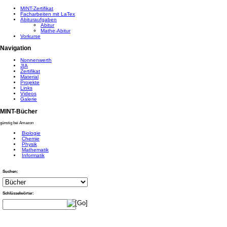
MINT-Zertifikat
Facharbeiten mit LaTex
Abituraufgaben
Abitur
Mathe-Abitur
Vorkurse
Navigation
Nonnenwerth
JIA
Zertifikat
Material
Projekte
Links
Videos
Galerie
MINT-Bücher
günstig bei Amazon
Biologie
Chemie
Physik
Mathematik
Informatik
Suchen:
Schlüsselwörter: