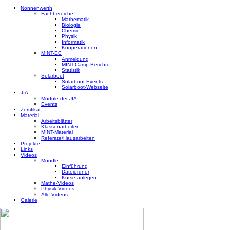
Nonnenwerth
Fachbereiche
Mathematik
Biologie
Chemie
Physik
Informatik
Kooperationen
MINT-EC
Anmeldung
MINT-Camp-Berichte
Statistik
Solarboot
Solarboot-Events
Solarboot-Webseite
JIA
Module der JIA
Events
Zertifikat
Material
Arbeitsblätter
Klassenarbeiten
MINT-Material
Referate/Hausarbeiten
Projekte
Links
Videos
Moodle
Einführung
Dateiordner
Kurse anlegen
Mathe-Videos
Physik-Videos
Alle Videos
Galerie