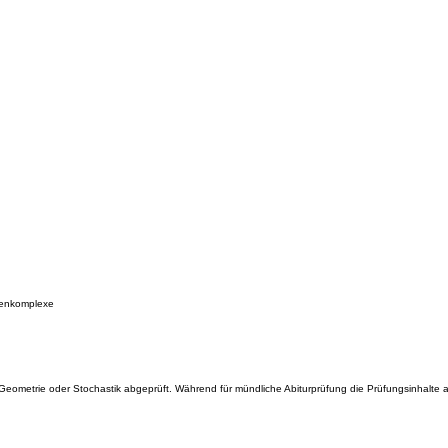
emenkomplexe
, Geometrie oder Stochastik abgeprüft. Während für mündliche Abiturprüfung die Prüfungsinhalte