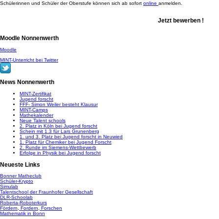
Schülerinnen und Schüler der Oberstufe können sich ab sofort
online
anmelden.
Jetzt bewerben !
Moodle Nonnenwerth
Moodle
MINT-Unterricht bei Twitter
News Nonnenwerth
MINT-Zertifikat
Jugend forscht
FFF- Simon Weiler besteht Klausur
MINT-Camps
Mathekalender
Neue Talent schools
2. Platz in Köln bei Jugend forscht
Schein mit 1.3 für Lars Grunenberg
1. und 3. Platz bei Jugend forscht in Neuwied
1. Platz für Chemiker bei Jugend Forscht
2. Runde im Siemens-Wettbewerb
Erfolge in Physik bei Jugend forscht
Neueste Links
Bonner Matheclub
Schüler-Krypto
Simulab
Talentschool der Fraunhofer Gesellschaft
DLR-Schoolab
Roberta-Roboterkurs
Fördern, Fordern, Forschen
Mathematik in Bonn