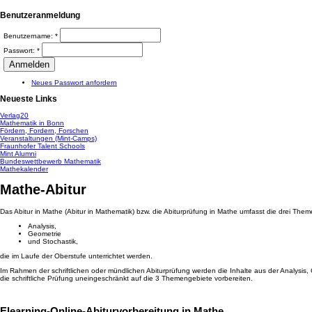
Benutzeranmeldung
Benutzername:
*
Passwort:
*
Neues Passwort anfordern
Neueste Links
Verlag20
Mathematik in Bonn
Fördern, Fordern, Forschen
Veranstaltungen (Mint-Camps)
Fraunhofer Talent Schools
Mint Alumni
Bundeswettbewerb Mathematik
Mathekalender
Mathe-Abitur
Das Abitur in Mathe (Abitur in Mathematik) bzw. die Abiturprüfung in Mathe umfasst die drei Th
Analysis,
Geometrie
und Stochastik,
die im Laufe der Oberstufe unterrichtet werden.
Im Rahmen der schriftlichen oder mündlichen Abiturprüfung werden die Inhalte aus der Analysis
die schriftliche Prüfung uneingeschränkt auf die 3 Themengebiete vorbereiten.
Elearning-Online-Abiturvorbereitung in Mathe