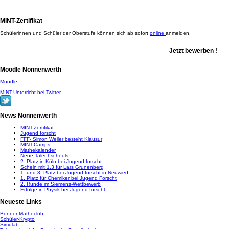
MINT-Zertifikat
Schülerinnen und Schüler der Oberstufe können sich ab sofort
online
anmelden.
Jetzt bewerben !
Moodle Nonnenwerth
Moodle
MINT-Unterricht bei Twitter
News Nonnenwerth
MINT-Zertifikat
Jugend forscht
FFF- Simon Weiler besteht Klausur
MINT-Camps
Mathekalender
Neue Talent schools
2. Platz in Köln bei Jugend forscht
Schein mit 1.3 für Lars Grunenberg
1. und 3. Platz bei Jugend forscht in Neuwied
1. Platz für Chemiker bei Jugend Forscht
2. Runde im Siemens-Wettbewerb
Erfolge in Physik bei Jugend forscht
Neueste Links
Bonner Matheclub
Schüler-Krypto
Simulab