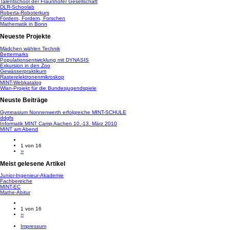
Talentschool der Fraunhofer Gesellschaft
DLR-Schoolab
Roberta-Roboterkurs
Fördern, Fordern, Forschen
Mathematik in Bonn
Neueste Projekte
Mädchen wählen Technik
Bettermarks
Populationsentwicklung mit DYNASIS
Exkursion in den Zoo
Gewässerpraktikum
Rasterelektronenmikroskop
MINT-Webkatalog
Wlan-Projekt für die Bundesjugendspiele
Neuste Beiträge
Gymnasium Nonnenwerth erfolgreiche MINT-SCHULE
ddgfs
Informatik MINT Camp Aachen 10.-13. März 2010
MINT am Abend
1 von 16
››
Meist gelesene Artikel
Junior-Ingenieur-Akademie
Fachbereiche
MINT-EC
Mathe-Abitur
1 von 16
››
Impressum