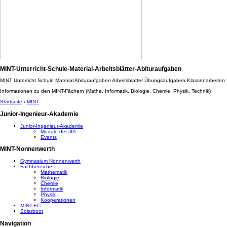
MINT-Unterricht-Schule-Material-Arbeitsblätter-Abituraufgaben
MINT Unterricht Schule Material Abituraufgaben Arbeitsblätter Übungsaufgaben Klassenarbeite
Informationen zu den MINT-Fächern (Mathe, Informatik, Biologie, Chemie, Physik, Technik)
Startseite
›
MINT
Junior-Ingenieur-Akademie
Junior-Ingenieur-Akademie
Module der JIA
Events
MINT-Nonnenwerth
Gymnasium Nonnenwerth
Fachbereiche
Mathematik
Biologie
Chemie
Informatik
Physik
Kooperationen
MINT-EC
Solarboot
Navigation