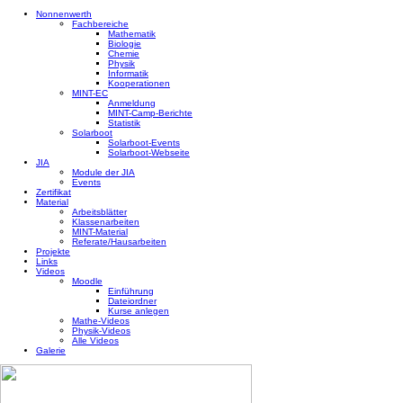
Nonnenwerth
Fachbereiche
Mathematik
Biologie
Chemie
Physik
Informatik
Kooperationen
MINT-EC
Anmeldung
MINT-Camp-Berichte
Statistik
Solarboot
Solarboot-Events
Solarboot-Webseite
JIA
Module der JIA
Events
Zertifikat
Material
Arbeitsblätter
Klassenarbeiten
MINT-Material
Referate/Hausarbeiten
Projekte
Links
Videos
Moodle
Einführung
Dateiordner
Kurse anlegen
Mathe-Videos
Physik-Videos
Alle Videos
Galerie