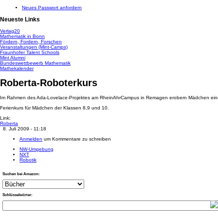
Neues Passwort anfordern
Neueste Links
Verlag20
Mathematik in Bonn
Fördern, Fordern, Forschen
Veranstaltungen (Mint-Camps)
Fraunhofer Talent Schools
Mint Alumni
Bundeswettbewerb Mathematik
Mathekalender
Roberta-Roboterkurs
Im Rahmen des Ada-Lovelace-Projektes am RheinAhrCampus in Remagen erobern Mädchen ein
Ferienkurs für Mädchen der Klassen 8,9 und 10.
Link:
Roberta
8. Juli 2009 - 11:18
Anmelden
um Kommentare zu schreiben
NW-Umgebung
NXT
Robotik
Suchen bei Amazon:
Schlüsselwörter: