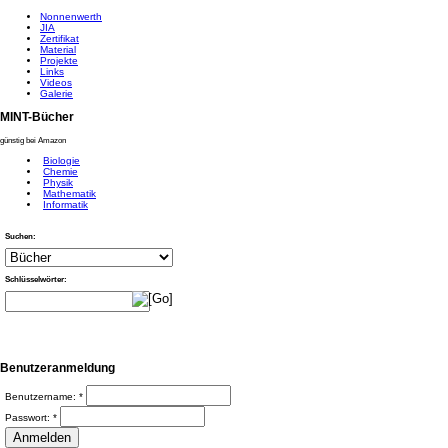
Nonnenwerth
JIA
Zertifikat
Material
Projekte
Links
Videos
Galerie
MINT-Bücher
günstig bei Amazon
Biologie
Chemie
Physik
Mathematik
Informatik
Suchen:
Schlüsselwörter:
Benutzeranmeldung
Benutzername:
*
Passwort:
*